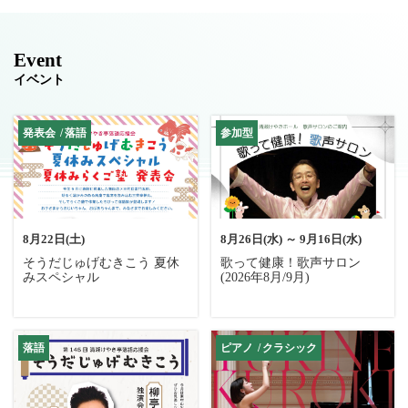
Event
イベント
発表会
落語
参加型
8月22日(土)
8月26日(水) ～ 9月16日(水)
そうだじゅげむきこう 夏休
歌って健康！歌声サロン
みスペシャル
(2026年8月/9月)
落語
ピアノ
クラシック